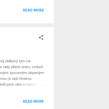
Číně povídal s Coco a ona
READ MORE
 Máme tu vlastní malou
m měl ve Španělsku rande u
 pásmu! Tady žádná rychlá
ůj oblíbený tým (ve
je tady šílené vedro, vzduch
u svými zpocenými ulepenými
enou (a vaší čínskou
rávěl jsem vám o našich
 můžete dohnat tady . Počasí
ými západy slunce. Nyní je
READ MORE
 v Istanbulu. Pravidelní
urecka, kde jsem získal