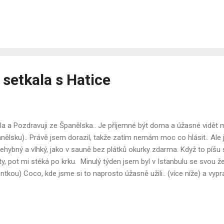
ve svém bazénu proměnil v rybu! Ale Hádej co? Dnes ráno jsem si v 
co do činění s ještě větším horkem! Vážně, co se to proboha děje?
avu globálního oteplování! A víte, co je ještě šílenější? Nedávno jse
du a řeknu vám, že španělské právo funguje v úplně jiném časovém
ení, lidi. Více níže. Minulý týden jsem vám...
setkala s Hatice
a a Pozdravuji ze Španělska.. Je příjemné být doma a úžasné vidět m
nělsku).. Právě jsem dorazil, takže zatím nemám moc co hlásit.. Ale 
nehybný a vlhký, jako v sauně bez plátků okurky zdarma. Když to píš
ty, pot mi stéká po krku. Minulý týden jsem byl v Istanbulu se svou ž
ntkou) Coco, kde jsme si to naprosto úžasně užili.. (více níže) a vyp
ledních dnech na Krétě a cestě do Istanbulu, pokud jste to nestihli,
stanbulu bylo horké, ale ne nepříjemné a s příjemným vánkem a krásn
o zpět v Číně a já ve Španělsku. Posledních pár dní jsme spolu strávili
náři budou vědět, že jsem v posledním roce podnikl několik cest do T