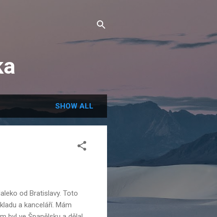
ka
SHOW ALL
leko od Bratislavy. Toto
kladu a kanceláří. Mám
m byl ve Španělsku a dělal