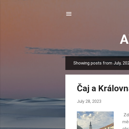
A
Showing posts from July, 20
P
o
s
Čaj a Králov
t
s
July 28, 2023
Zdr
měs
obr