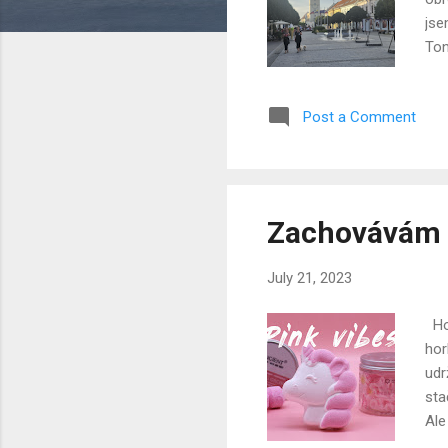
jse
Ton
hor
Eri
Post a Comment
jsm
tur
tax
jel
Zachovávám s
July 21, 2023
Hol
hor
udr
sta
Ale
Ind