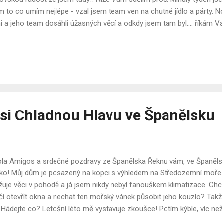
m to co umím nejlépe - vzal jsem team ven na chutné jídlo a párty. No,
i a jeho team dosáhli úžasných věcí a odkdy jsem tam byl.... říkám V
oucí... příliš horoucí... když jste to nestihli, můžete to dohnat ZDE. V
kou (naší manažerkou na Slovensku) a její rodinou kteří byli na dovol
e zpět na Slovensko společně. Let z Malagy do Vídně skrz Lauda Air
bulentní a přistávali jsme s velkým skřípáním, tyto letadla jsou podle
ík odvezl na Bratislavské letiště, kde se s námi střetl Tomáš.... Byla
ikož jsme to měli...
i Chladnou Hlavu ve Španělsku
a Amigos a srdečné pozdravy ze Španělska Řeknu vám, ve Španělsk
ko! Můj dům je posazený na kopci s výhledem na Středozemní moře
žuje věci v pohodě a já jsem nikdy nebyl fanouškem klimatizace. Chci 
čí otevřít okna a nechat ten mořský vánek působit jeho kouzlo? Tak
 Hádejte co? Letošní léto mě vystavuje zkoušce! Potím kýble, víc než 
onésii. Noci jsou tak parné, že bych klidně mohl spát v sauně. Abych 