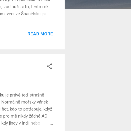
 zaslouží si to, tento rok
ám, věci ve Španělsku jsou
e Španělsku jsem se střetl s
ené ve Španělsku a cestovali
READ MORE
ways. Let byl velmi
 mně dost staré. Z Vídně nás
 sobota a čas oběda, takže
u je právě teď strašně
. Normálně mořský vánek
říct, kdo to potřebuje, když
že pro mě nikdy žádné AC!
kdy jindy v Indii nebo
se ochladil, prakticky jsem