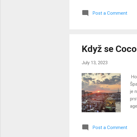
se 
Post a Comment
má 
osl
sou
řeš
Když se Coco 
July 13, 2023
Hol
Špa
je 
prs
age
pos
v I
Post a Comment
Coc
čte