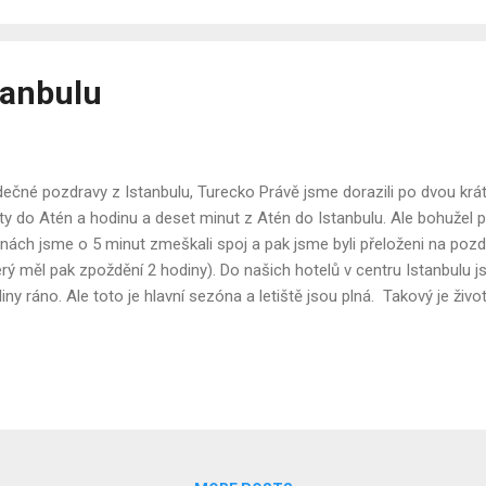
ou řadu produktů a rozvíjel vztahy s místními obyvateli. Opravdu jse
anbul a místo podnikán...
tanbulu
ečné pozdravy z Istanbulu, Turecko Právě jsme dorazili po dvou krá
ty do Atén a hodinu a deset minut z Atén do Istanbulu. Ale bohužel pr
nách jsme o 5 minut zmeškali spoj a pak jsme byli přeloženi na pozdě
erý měl pak zpoždění 2 hodiny). Do našich hotelů v centru Istanbulu j
iny ráno. Ale toto je hlavní sezóna a letiště jsou plná. Takový je živ
esovat... Ocitli jsme se u odletové brány - mimo schengenský prostor 
e se vrátit do Řecka, abychom si přerezervovali let.. velmi milý chla
ními pruhy aténského letiště, našel policistu, aby vybavil naše pasy,
azadla a pak nás navigovali k pokladně. Všude jsou milí lidé. Minulý 
sném hippie městě Matala, pokud jste to nestihli, můžete to dohnat zd
dy nepřijde. Po pár n...