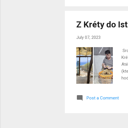
nov
Ist
Z Kréty do Is
July 07, 2023
Srd
Kré
Até
(kt
hod
str
jsm
Post a Comment
zad
zav
úža
nik