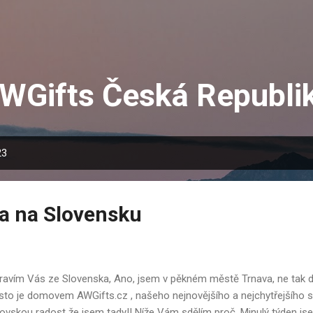
Skip to main content
WGifts Česká Republi
23
na na Slovensku
avím Vás ze Slovenska, Ano, jsem v pěkném městě Trnava, ne tak da
to je domovem AWGifts.cz , našeho nejnovějšího a nejchytřejšího s
ovskou radost že jsem tady!! Níže Vám sdělím proč. Minulý týden jse