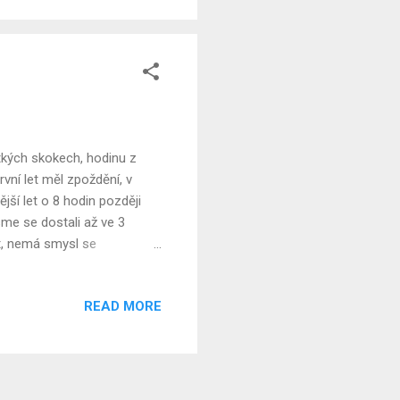
m chtěl, aby Coco viděla
tkých skokech, hodinu z
vní let měl zpoždění, v
jší let o 8 hodin později
sme se dostali až ve 3
ot, nemá smysl se
- bez letu.. a potřebovali
p nás osobně provedl
READ MORE
 našli naše odsunutá
týden jsem vám vyprávěl o
e: Dnes je život – zítřek