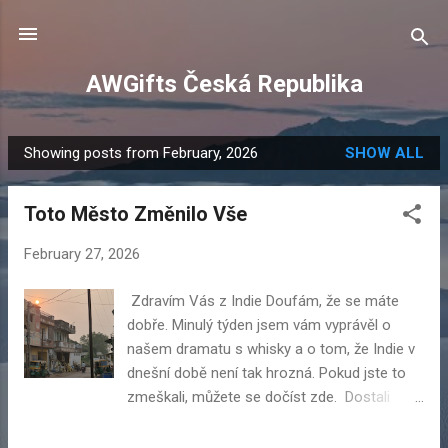
Skip to main content
AWGifts Česká Republika
Showing posts from February, 2026
SHOW ALL
P
o
Toto Město Změnilo Vše
s
t
February 27, 2026
s
Zdravím Vás z Indie Doufám, že se máte
dobře. Minulý týden jsem vám vyprávěl o
našem dramatu s whisky a o tom, že Indie v
dnešní době není tak hrozná. Pokud jste to
zmeškali, můžete se dočíst zde. Dostali
jsme se do města Vadodara v Gudžarátu –
suchého státu, odkud nás vyzvedl náš