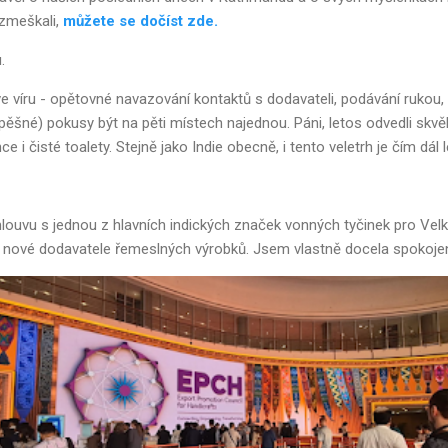
 zmeškali,
můžete se dočíst zde.
.
 ve víru - opětovné navazování kontaktů s dodavateli, podávání rukou,
ěšné) pokusy být na pěti místech najednou. Páni, letos odvedli skvěl
 i čisté toalety. Stejně jako Indie obecně, i tento veletrh je čím dál l
mlouvu s jednou z hlavních indických značek vonných tyčinek pro Velk
ři nové dodavatele řemeslných výrobků. Jsem vlastně docela spokoje