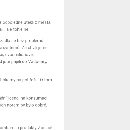
a odpoledne utekli z města,
... ale tohle ne.
vazadla se bez problémů
xi systémů. Za chvíli jsme
ké, dvoumilionové,
d jste přijeli do Vadodary,
ahokamy na pobřeží... O tom
vládní licenci na konzumaci
tních norem by bylo dobré.
 bombami a produkty Zodiac!