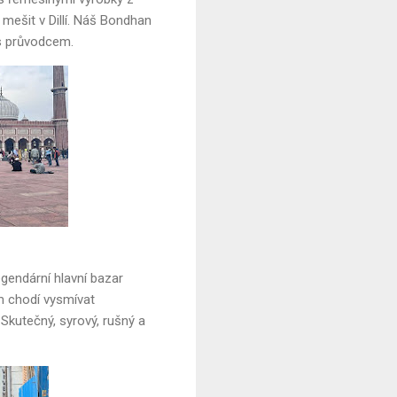
mešit v Dillí. Náš Bondhan
 s průvodcem.
egendární hlavní bazar
m chodí vysmívat
 Skutečný, syrový, rušný a