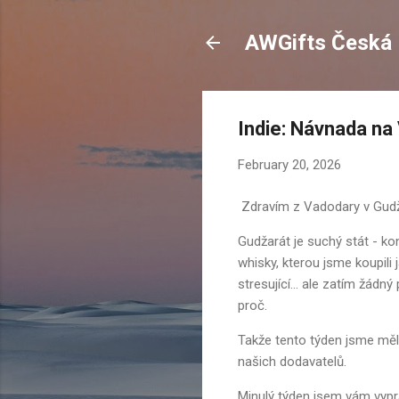
AWGifts Česká 
Indie: Návnada na
February 20, 2026
Zdravím z Vadodary v Gud
Gudžarát je suchý stát - k
whisky, kterou jsme koupili
stresující... ale zatím žád
proč.
Takže tento týden jsme měli 
našich dodavatelů.
Minulý týden jsem vám vypr