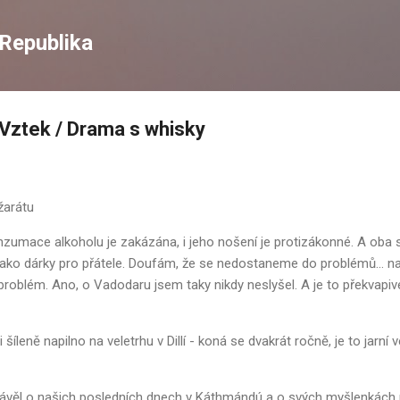
Skip to main content
Republika
 Vztek / Drama s whisky
žarátu
onzumace alkoholu je zakázána, i jeho nošení je protizákonné. A o
 jako dárky pro přátele. Doufám, že se nedostaneme do problémů... na 
ný problém. Ano, o Vadodaru jsem taky nikdy neslyšel. A je to překvapi
šíleně napilno na veletrhu v Dillí - koná se dvakrát ročně, je to jarní
ávěl o našich posledních dnech v Káthmándú a o svých myšlenkách na 