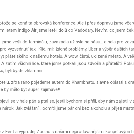
protože se koná ta obrovská konference. Ale i přes dopravu jsme včer
kým letem Indigo Air jsme letěli dolů do Vadodary. Nevím, co jsem čekal
e jsme vešli do terminálu, zavazadla už byla na pásu... a hala pro za
ro vyzvednutí taxi. Klid, mír, žádné problémy, Uber a výběr dalších ta
y) přátelského k našemu hotelu. A wow, čisté, uklizené město. A vel
zatím všichni lidé, které jsme potkali, jsou zdvořilí a přátelští. Poku
ku, byli byste zklamáni.
hotelu, zítra ráno pojedeme autem do Khambhatu, slavné oblasti s dr
le by mělo být super zajímavé!!
jevil se v hale pán a ptal se, jestli bychom si přáli, aby nám zajistil 
nárok. Jak zvláštní... odmítli jsme pár dní bez alkoholu a přijetí mís
izz Fest a výprodej Zodiac s našimi nejprodávanějšími koupelovými