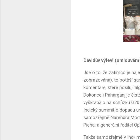
Davidův výlev! (omlouvám
Jde o to, že zatímco je naje
zobrazována), to potěší sam
komentáře, které posilují al
Dokonce i Paharganj je čistší
vyškrábalo na schůzku G20...
Indický summit o dopadu umě
samozřejmě Narendra Modi, 
Pichai a generální ředitel 
Takže samozřejmě v Indii může