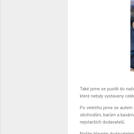
Také jsme se pustili do naše
které nebyly vystaveny celém
Po veletrhu jsme se autem v
obchodům, barům a kavárnám.
nejstarších dodavatelů.
Naším hlavním dodavatelem 