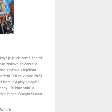
, když je jejich země špatně
oto získává zhlédnutí a
 toho změnilo k lepšímu.
těrní. Dillí se v roce 2023
š hotel byl plný delegátů.
ady... 20 hlav států a
lní ředitel Googlu Sundar
vádí k...