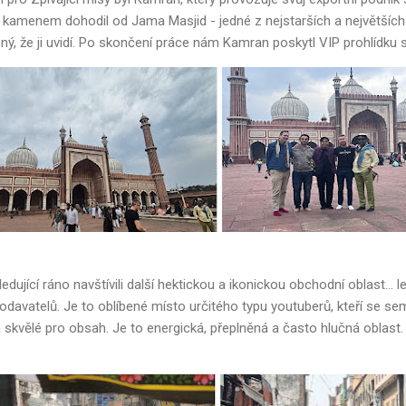
 kamenem dohodil od Jama Masjid - jedné z nejstarších a největších 
ený, že ji uvidí. Po skončení práce nám Kamran poskytl VIP prohlídku
ující ráno navštívili další hektickou a ikonickou obchodní oblast... l
davatelů. Je to oblíbené místo určitého typu youtuberů, kteří se se
 skvělé pro obsah. Je to energická, přeplněná a často hlučná oblast.