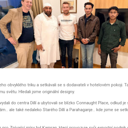
ho obvyklého triku a setkávali se s dodavateli v hotelovém pokoji. Ta
u světu. Hledali jsme originální designy.
ydali do centra Dillí a ubytovali se blízko Connaught Place, odkud je
.. ale také nedaleko Starého Dillí a Parahaganje... kde jsme se setk
pro Zpívající mísy byl Kamran, který provozuje svůj exportní podnik