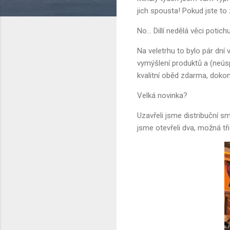
jich spousta! Pokud jste to
No... Dillí nedělá věci potichu
Na veletrhu to bylo pár dní
vymýšlení produktů a (neúsp
kvalitní oběd zdarma, dokonce
Velká novinka?
Uzavřeli jsme distribuční s
jsme otevřeli dva, možná t