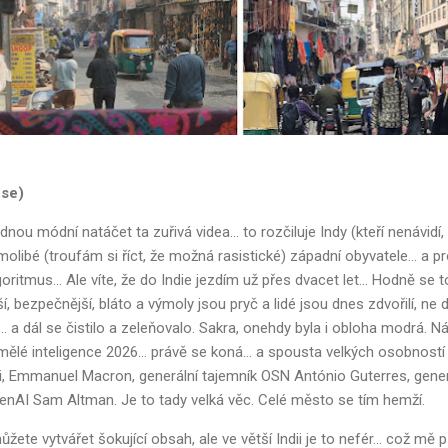
 se)
dnou módní natáčet ta zuřivá videa... to rozčiluje Indy (kteří nenávidí
olibé (troufám si říct, že možná rasistické) západní obyvatele... a pr
goritmus... Ale víte, že do Indie jezdím už přes dvacet let... Hodně se
, bezpečnější, bláto a výmoly jsou pryč a lidé jsou dnes zdvořilí, ne do
 a dál se čistilo a zeleňovalo. Sakra, onehdy byla i obloha modrá. Ná
lé inteligence 2026... právě se koná... a spousta velkých osobností t
Emmanuel Macron, generální tajemník OSN António Guterres, generá
OpenAI Sam Altman. Je to tady velká věc. Celé město se tím hemží.
te vytvářet šokující obsah, ale ve větší Indii je to nefér... což mě při