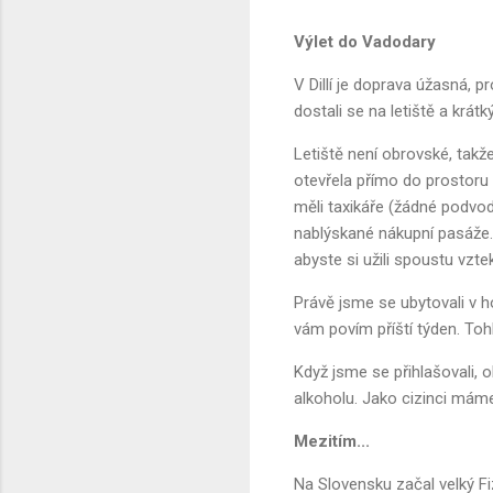
Výlet do Vadodary
V Dillí je doprava úžasná, 
dostali se na letiště a krát
Letiště není obrovské, takž
otevřela přímo do prostoru p
měli taxikáře (žádné podvod
nablýskané nákupní pasáže. A 
abyste si užili spoustu vzte
Právě jsme se ubytovali v 
vám povím příští týden. Toh
Když jsme se přihlašovali, ob
alkoholu. Jako cizinci máme 
Mezitím...
Na Slovensku začal velký F