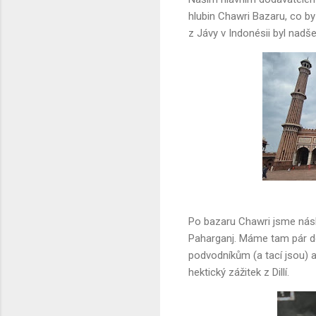
hlubin Chawri Bazaru, co by
z Jávy v Indonésii byl nadš
Po bazaru Chawri jsme násled
Paharganj. Máme tam pár do
podvodníkům (a tací jsou) a
hektický zážitek z Dillí.