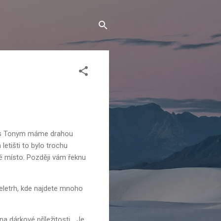
ba s Tonym máme drahou
letišti to bylo trochu
vé místo. Později vám řeknu
 veletrh, kde najdete mnoho
dárkové příležitosti... Je