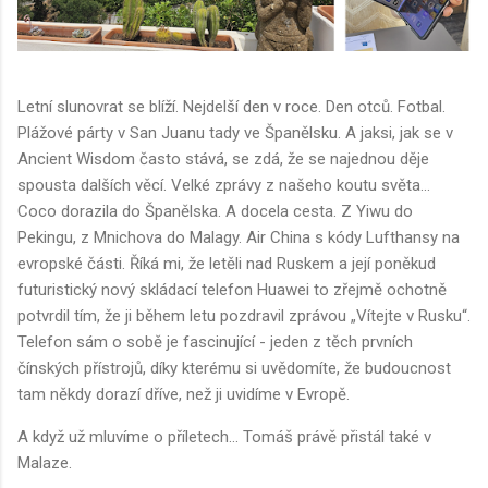
Letní slunovrat se blíží. Nejdelší den v roce. Den otců. Fotbal.
Plážové párty v San Juanu tady ve Španělsku. A jaksi, jak se v
Ancient Wisdom často stává, se zdá, že se najednou děje
spousta dalších věcí. Velké zprávy z našeho koutu světa...
Coco dorazila do Španělska. A docela cesta. Z Yiwu do
Pekingu, z Mnichova do Malagy. Air China s kódy Lufthansy na
evropské části. Říká mi, že letěli nad Ruskem a její poněkud
futuristický nový skládací telefon Huawei to zřejmě ochotně
potvrdil tím, že ji během letu pozdravil zprávou „Vítejte v Rusku“.
Telefon sám o sobě je fascinující - jeden z těch prvních
čínských přístrojů, díky kterému si uvědomíte, že budoucnost
tam někdy dorazí dříve, než ji uvidíme v Evropě.
A když už mluvíme o příletech... Tomáš právě přistál také v
Malaze.