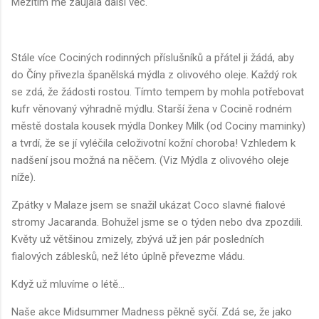
Mezitím mě zaujala další věc.
Stále více Cociných rodinných příslušníků a přátel ji žádá, aby
do Číny přivezla španělská mýdla z olivového oleje. Každý rok
se zdá, že žádosti rostou. Tímto tempem by mohla potřebovat
kufr věnovaný výhradně mýdlu. Starší žena v Cocině rodném
městě dostala kousek mýdla Donkey Milk (od Cociny maminky)
a tvrdí, že se jí vyléčila celoživotní kožní choroba! Vzhledem k
nadšení jsou možná na něčem. (Viz Mýdla z olivového oleje
níže).
Zpátky v Malaze jsem se snažil ukázat Coco slavné fialové
stromy Jacaranda. Bohužel jsme se o týden nebo dva zpozdili.
Květy už většinou zmizely, zbývá už jen pár posledních
fialových záblesků, než léto úplně převezme vládu.
Když už mluvíme o létě...
Naše akce Midsummer Madness pěkně syčí. Zdá se, že jako