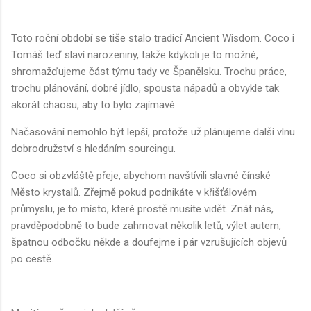
Toto roční období se tiše stalo tradicí Ancient Wisdom. Coco i
Tomáš teď slaví narozeniny, takže kdykoli je to možné,
shromažďujeme část týmu tady ve Španělsku. Trochu práce,
trochu plánování, dobré jídlo, spousta nápadů a obvykle tak
akorát chaosu, aby to bylo zajímavé.
Načasování nemohlo být lepší, protože už plánujeme další vlnu
dobrodružství s hledáním sourcingu.
Coco si obzvláště přeje, abychom navštívili slavné čínské
Město krystalů. Zřejmě pokud podnikáte v křišťálovém
průmyslu, je to místo, které prostě musíte vidět. Znát nás,
pravděpodobně to bude zahrnovat několik letů, výlet autem,
špatnou odbočku někde a doufejme i pár vzrušujících objevů
po cestě.