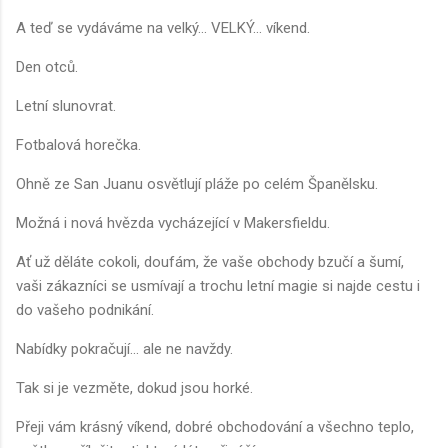
A teď se vydáváme na velký... VELKÝ... víkend.
Den otců.
Letní slunovrat.
Fotbalová horečka.
Ohně ze San Juanu osvětlují pláže po celém Španělsku.
Možná i nová hvězda vycházející v Makersfieldu.
Ať už děláte cokoli, doufám, že vaše obchody bzučí a šumí,
vaši zákazníci se usmívají a trochu letní magie si najde cestu i
do vašeho podnikání.
Nabídky pokračují... ale ne navždy.
Tak si je vezměte, dokud jsou horké.
Přeji vám krásný víkend, dobré obchodování a všechno teplo,