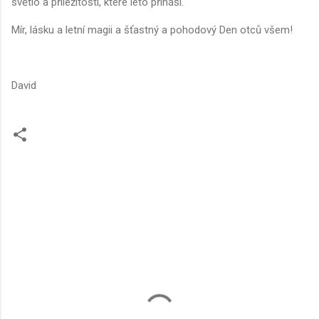
světlo a příležitosti, které léto přináší.
Mír, lásku a letní magii a šťastný a pohodový Den otců všem!
David
C
o
m
m
e
n
t
s