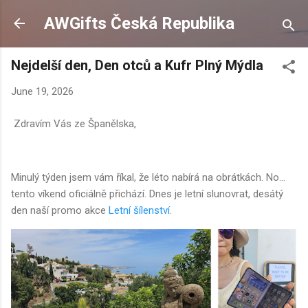
Skip to main content
AWGifts Česká Republika
Nejdelší den, Den otců a Kufr Plný Mýdla
June 19, 2026
Zdravím Vás ze Španělska,
Minulý týden jsem vám říkal, že léto nabírá na obrátkách. No...
tento víkend oficiálně přichází. Dnes je letní slunovrat, desátý
den naší promo akce
Letní šílenství.