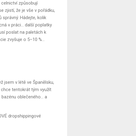
celnictví způsobují
 zjistí, že je vše v pořádku,
 správný. Hádejte, kolik
á v práci... další poplatky
sí poslat na paletách k
acie zvyšuje o 5–10 %...
yž jsem v létě ve Španělsku,
u chce tentokrát tým využít
do bazénu oblečeného... a
NOVÉ dropshippingové