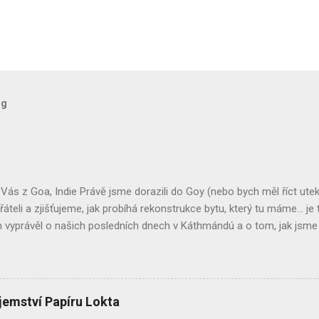
og
ás z Goa, Indie Právě jsme dorazili do Goy (nebo bych měl říct utek
řáteli a zjišťujeme, jak probíhá rekonstrukce bytu, který tu máme... j
vyprávěl o našich posledních dnech v Káthmándú a o tom, jak jsme by
me se v roce 2082 (opravdu!). Pokud jste to zmeškali, můžete to dohnat
vili pár dní na Jarním veletrhu, obrovském veletrhu, kde vystavují indič
 tentokrát bylo strašně prázdno... a velmi, velmi horko! Tady je Toni 
e – pan Chatterjee. Nebylo to jen horko, co bylo v Dillí kruté... dovolte
jemství Papíru Lokta
Hned vedle hal se nachází hotel, většinou předem rezervovaný obcho