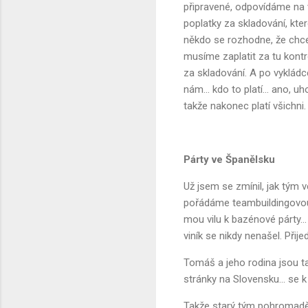
připravené, odpovídáme na 
poplatky za skladování, kter
někdo se rozhodne, že chce 
musíme zaplatit za tu kontro
za skladování. A po vyklád
nám... kdo to platí... ano, 
takže nakonec platí všichni
Párty ve Španělsku
Už jsem se zmínil, jak tým 
pořádáme teambuildingovou a
mou vilu k bazénové párty...
viník se nikdy nenašel. Přije
Tomáš a jeho rodina jsou t
stránky na Slovensku... se k
Takže starý tým pohromadě.