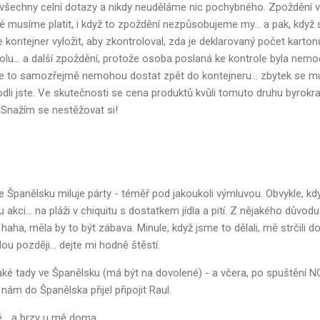
všechny celní dotazy a nikdy neuděláme nic pochybného. Zpoždění v 
é musíme platit, i když to zpoždění nezpůsobujeme my... a pak, když se
kontejner vyložit, aby zkontroloval, zda je deklarovaný počet kartonů
lu... a další zpoždění, protože osoba poslaná ke kontrole byla nemocn
ce to samozřejmě nemohou dostat zpět do kontejneru... zbytek se mu
uhodli jste. Ve skutečnosti se cena produktů kvůli tomuto druhu byrokr
. Snažím se nestěžovat si!
ve Španělsku miluje párty - téměř pod jakoukoli výmluvou. Obvykle, kd
kci... na pláži v chiquitu s dostatkem jídla a pití. Z nějakého důvod
 haha, měla by to být zábava. Minule, když jsme to dělali, mě strčili 
dou později... dejte mi hodně štěstí.
aké tady ve Španělsku (má být na dovolené) - a včera, po spuštění 
 nám do Španělska přijel připojit Raul.
.. a brzy u mě doma.