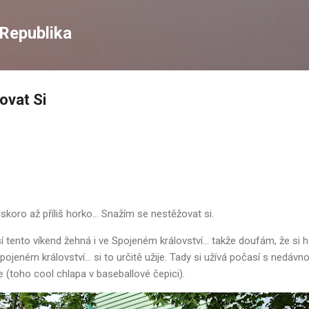
Skip to main content
Republika
ovat Si
,
skoro až příliš horko... Snažím se nestěžovat si.
 tento víkend žehná i ve Spojeném království... takže doufám, že si ho
jeném království... si to určitě užije. Tady si užívá počasí s nedá
e (toho cool chlapa v baseballové čepici).