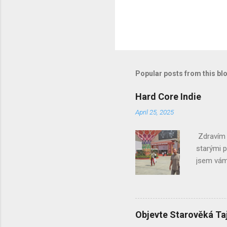
Popular posts from this bl
Hard Core Indie
April 25, 2025
Zdravím V
starými p
jsem vám 
ocitli js
jsme strá
plno, ale
muž z Indi
Objevte Starověká Ta
veletrhu 