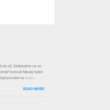
li do ní). Setkáváme se se
e téměř hotová! Minulý týden
li pozváni na svatbu... a
 zde. Po příjezdu do Dillí
READ MORE
tí exportéři. Obvykle bylo
ze Španělska a za ním náš
 mi to vysvětlit... Na
dníky, a pan Chatterjee nám