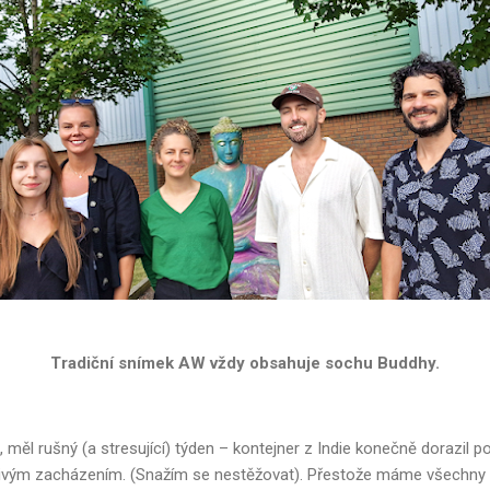
Tradiční snímek AW vždy obsahuje sochu Buddhy.
 měl rušný (a stresující) týden – kontejner z Indie konečně dorazil p
ivým zacházením. (Snažím se nestěžovat). Přestože máme všechny pa