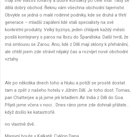
mají své vlastní továrny a dobré kontakty po celé Indii. Tady se
dělá dobrý obchod. Řeknu vám všechna obchodní tajemství.
Obvykle se jedná o malé rodinné podniky, kde se druhá a třetí
generace – mladší zapálení lidé stali specialisty na své
konkrétní produkty. Velký byznys, jeden chlápek každý měsíc
posílá kontejnery s paros na Ibizu do Španělska. Další tvrdí, že
má smlouvu se Zarou. Ano, lidé z Dillí mají sklony k přehánění,
ale chtěl jsem zde strávit nějaký čas a rozvíjet nové obchodní
vztahy.
Ale po několika dnech toho a hluku a potíží se prostě dostat
tam a zpět z našeho hotelu v Jižním Dillí. Je toho dost. Tomas,
pan Chatterjee a já jsme jeli letadlem Air India z Dillí do Goa.
Přijeli jsme včera v noci... Dnes ráno jsme zde dohnali přátele...
když došlo ke katastrofě.
no vlastně dvě..
Masivní bouře v Kalkatě: Cyklon Dana