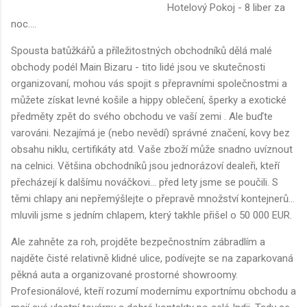
Hotelový Pokoj - 8 liber za
noc....
Spousta batůžkářů a příležitostných obchodníků dělá malé
obchody podél Main Bizaru - tito lidé jsou ve skutečnosti
organizovaní, mohou vás spojit s přepravními společnostmi a
můžete získat levné košile a hippy oblečení, šperky a exotické
předměty zpět do svého obchodu ve vaší zemi . Ale buďte
varováni. Nezajímá je (nebo nevědí) správné značení, kovy bez
obsahu niklu, certifikáty atd. Vaše zboží může snadno uvíznout
na celnici. Většina obchodníků jsou jednorázoví dealeři, kteří
přecházejí k dalšímu nováčkovi... před lety jsme se poučili. S
těmi chlapy ani nepřemýšlejte o přepravě množství kontejnerů...
mluvili jsme s jedním chlapem, který takhle přišel o 50 000 EUR.
Ale zahněte za roh, projděte bezpečnostním zábradlím a
najděte čisté relativně klidné ulice, podívejte se na zaparkovaná
pěkná auta a organizované prostorné showroomy.
Profesionálové, kteří rozumí modernímu exportnímu obchodu a