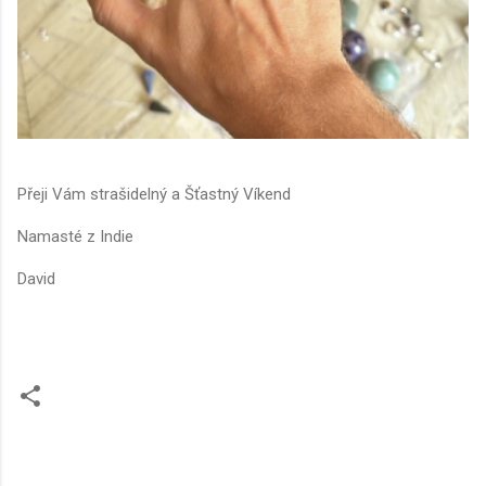
Přeji Vám strašidelný a Šťastný Víkend
Namasté z Indie
David
C
o