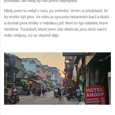
podvádět, ale nikdy by vás přímo nepřepadli.
Nikdy jsem tu nebyl v noci, po setmění.. Umím si představit, že
by mohlo být plno. Ve stínu je spousta riskantních barů a klubů
a dostali jsme letáky s nabídkou pití. Není to typ nabídek, které
hledáme. Youtubeři, které jsem zde sledoval, jsou dost naivní,
málo chápou, co se vlastně děje.