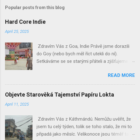
Popular posts from this blog
Hard Core Indie
April 25, 2025
Zdravím Vás z Goa, Indie Právě jsme dorazili
do Goy (nebo bych měl říct utekli do ní).
Setkáváme se se starými přáteli a zjišťujeme,
jak probíhá rekonstrukce bytu, který tu máme...
READ MORE
je téměř hotová! Minulý týden jsem vám
vyprávěl o našich posledních dnech v
Káthmándú a o tom, jak jsme byli pozváni na
Objevte Starověká Tajemství Papíru Lokta
svatbu... a ocitli jsme se v roce 2082 (opravdu!).
April 11, 2025
Pokud jste to zmeškali, můžete to dohnat zde.
Po příjezdu do Dillí jsme strávili pár dní na
Zdravím Vás z Káthmándú. Nemůžu uvěřit, že
Jarním veletrhu, obrovském veletrhu, kde
jsem tu celý týden, tolik se toho stalo, že mi to
vystavují indičtí exportéři. Obvykle bylo plno, ale
připadá jako měsíc. Velikonoce jsou téměř tady,
tentokrát bylo strašně prázdno... a velmi, velmi