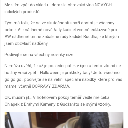
Mezitím zpět do skladu... dorazila obrovská vlna NOVÝCH
indických produktů.
Tým má tolik, že se ve skutečnosti snaží dostat je všechny
online. Ale nádherné nové řady kadidel včetně exkluzivně pro
AW nádherné umně zabalené řady kadidel Buddha, ze kterých
jsem obzvlášť nadšený
Podívejte se na všechny novinky níže..
Nemůžu uvěřit, že už je poslední pátek v říjnu a tento víkend se
hodiny vrací zpět... Halloween je prakticky tady! Je to všechno
go go go.. podívejte se na velmi speciální nabídky, které pro vás
máme, včetně DOPRAVY ZDARMA.
OK, musím jít... V hotelovém pokoji téměř vedle mě čeká
Chlápek z Drahými Kameny z Gudžarátu se svými vzorky.