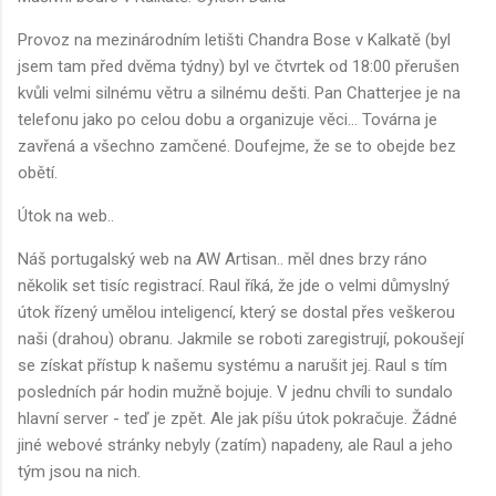
Provoz na mezinárodním letišti Chandra Bose v Kalkatě (byl
jsem tam před dvěma týdny) byl ve čtvrtek od 18:00 přerušen
kvůli velmi silnému větru a silnému dešti. Pan Chatterjee je na
telefonu jako po celou dobu a organizuje věci... Továrna je
zavřená a všechno zamčené. Doufejme, že se to obejde bez
obětí.
Útok na web..
Náš portugalský web na AW Artisan.. měl dnes brzy ráno
několik set tisíc registrací. Raul říká, že jde o velmi důmyslný
útok řízený umělou inteligencí, který se dostal přes veškerou
naši (drahou) obranu. Jakmile se roboti zaregistrují, pokoušejí
se získat přístup k našemu systému a narušit jej. Raul s tím
posledních pár hodin mužně bojuje. V jednu chvíli to sundalo
hlavní server - teď je zpět. Ale jak píšu útok pokračuje. Žádné
jiné webové stránky nebyly (zatím) napadeny, ale Raul a jeho
tým jsou na nich.