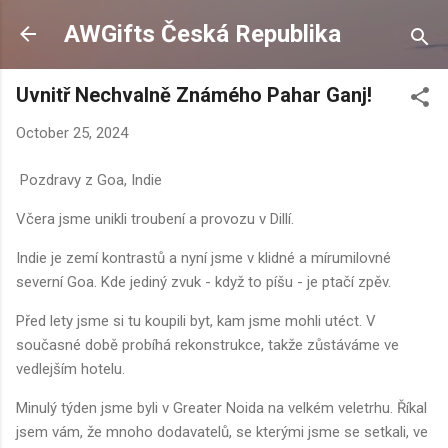
Skip to main content
AWGifts Česká Republika
Uvnitř Nechvalně Známého Pahar Ganj!
October 25, 2024
Pozdravy z Goa, Indie
Včera jsme unikli troubení a provozu v Dillí.
Indie je zemí kontrastů a nyní jsme v klidné a mírumilovné
severní Goa. Kde jediný zvuk - když to píšu - je ptačí zpěv.
Před lety jsme si tu koupili byt, kam jsme mohli utéct. V
současné době probíhá rekonstrukce, takže zůstáváme ve
vedlejším hotelu.
Minulý týden jsme byli v Greater Noida na velkém veletrhu. Říkal
jsem vám, že mnoho dodavatelů, se kterými jsme se setkali, ve