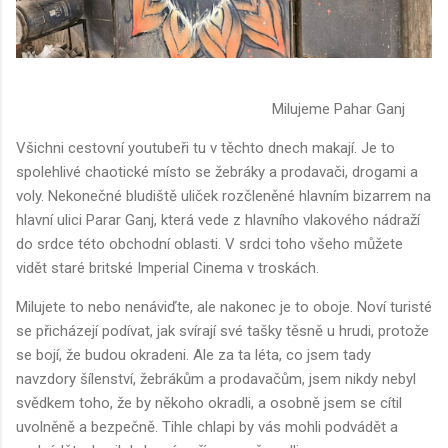
Milujeme Pahar Ganj
Všichni cestovní youtubeři tu v těchto dnech makají. Je to
spolehlivé chaotické místo se žebráky a prodavači, drogami a
voly. Nekonečné bludiště uliček rozčleněné hlavním bizarrem na
hlavní ulici Parar Ganj, která vede z hlavního vlakového nádraží
do srdce této obchodní oblasti. V srdci toho všeho můžete
vidět staré britské Imperial Cinema v troskách.
Milujete to nebo nenáviďte, ale nakonec je to oboje. Noví turisté
se přicházejí podívat, jak svírají své tašky těsně u hrudi, protože
se bojí, že budou okradeni. Ale za ta léta, co jsem tady
navzdory šílenství, žebrákům a prodavačům, jsem nikdy nebyl
svědkem toho, že by někoho okradli, a osobně jsem se cítil
uvolněně a bezpečně. Tihle chlapi by vás mohli podvádět a